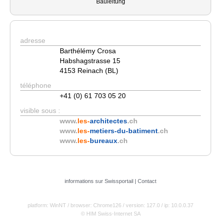
Bauleitung
adresse
Barthélémy Crosa
Habshagstrasse 15
4153 Reinach (BL)
téléphone
+41 (0) 61 703 05 20
visible sous :
www.
les-
architectes
.ch
www.
les-
metiers-du-batiment
.ch
www.
les-
bureaux
.ch
informations sur Swissportail
|
Contact
platform: WinNT
/ browser: Chrome126
/ version: 127.0
/ ip: 10.0.0.37
© HIM Swiss-Internet SA